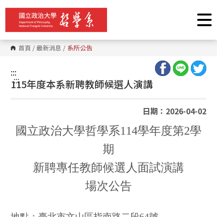
跳
到
主
要
內
容
首頁
/
最新消息
/
系所公告
區
塊
:::
:::
115年度本系新聘教師候選人演講
日期：2026-04-02
國立政治大學哲學系114學年度第2學
期
新聘專任教師候選人面試演講
場次公告
地點：臺北市文山區指南路二段64號