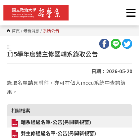
跳
到
主
要
內
容
首頁
/
最新消息
/
系所公告
區
塊
:::
:::
115學年度雙主修暨輔系錄取公告
日期：2026-05-20
錄取名單請見附件，亦可在個人inccu系統中查詢結
果。
相關檔案
輔系通過名單-公告(另開新視窗)
雙主修通過名單-公告(另開新視窗)