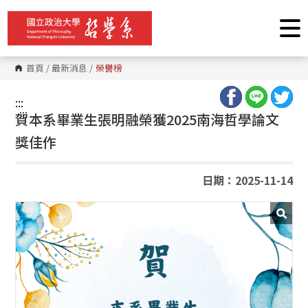
跳
到
主
要
內
容
首頁
/
最新消息
/
榮譽榜
區
塊
:::
:::
賀本系畢業生張明融榮獲2025南海哲學論文
獎佳作
日期：2025-11-14