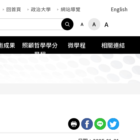
回首頁
政治大學
網站導覽
English
搜尋
A
A
A
術成果
照顧哲學學分
微學程
相關連結
學程