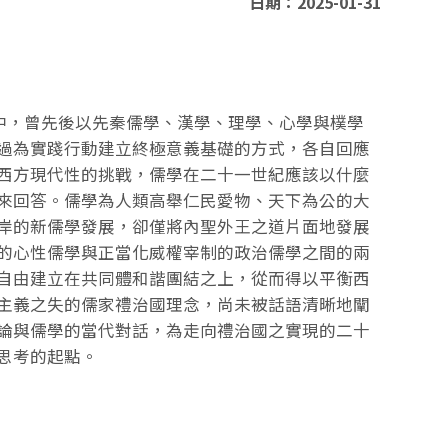
日期：2025-01-31
，曾先後以先秦儒學、漢學、理學、心學與樸學
過為實踐行動建立終極意義基礎的方式，各自回應
西方現代性的挑戰，儒學在二十一世紀應該以什麼
來回答。儒學為人類高舉仁民愛物、天下為公的大
岸的新儒學發展，卻僅將內聖外王之道片面地發展
的心性儒學與正當化威權宰制的政治儒學之間的兩
自由建立在共同體和諧團結之上，從而得以平衡西
主義之失的儒家禮治國理念，尚未被話語清晰地闡
論與儒學的當代對話，為走向禮治國之實現的二十
思考的起點。