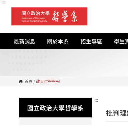
:::
跳
到
主
要
內
容
區
塊
最新消息
關於本系
招生專區
學生
首頁
/
政大哲學學報
:::
國立政治大學哲學系
批判理