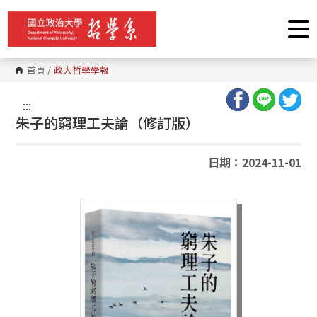
跳
到
主
要
內
容
首頁
/
政大哲學學報
區
塊
:::
朱子的窮理工夫論（修訂版）
日期：2024-11-01