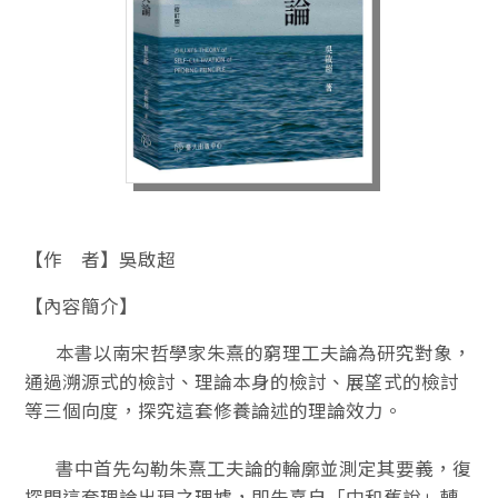
【作 者】吳啟超
【內容簡介】
本書以南宋哲學家朱熹的窮理工夫論為研究對象，
通過溯源式的檢討、理論本身的檢討、展望式的檢討
等三個向度，探究這套修養論述的理論效力。
書中首先勾勒朱熹工夫論的輪廓並測定其要義，復
探問這套理論出現之理據，即朱熹自「中和舊說」轉