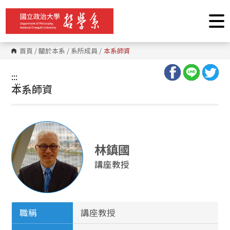
跳
到
主
要
內
容
首頁
/
關於本系
/
系所成員
/
本系師資
區
塊
:::
:::
本系師資
林鎮國
講座教授
職稱
講座教授