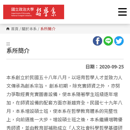
跳
到
主
要
內
容
首頁
/
關於本系
/
系所簡介
區
塊
:::
:::
系所簡介
日期：2020-09-25
本系創立於民國五十八年八月，以培育哲學人才並致力人
文傳承為創系宗旨。 創系初期，除充實師資之外 ，亦努
力爭取經費充實圖書設備，使本系隨著學生班級逐年增
加，在師資設備的配套方面亦漸趨齊全。民國七十九年八
月，本系增設碩士班，使本系在哲學教育體系的完整性
上，向前邁進一大步。增設碩士班之後，本系繼續增聘優
秀師資，並由教育部補助成立「人文社會科學哲學基礎研