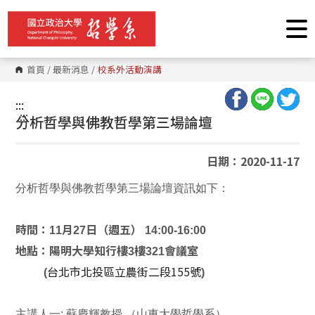
跳
到
主
要
內
容
首頁
/
最新消息
/
校系外活動演講
區
塊
:::
:::
分析哲學與佛教哲學第三場論壇
日期：2020-11-17
分析哲學與佛教哲學第三場論壇資訊如下：
時間：11月27日（週五） 14:00-16:00
地點：陽明大學知行樓3樓321會議室
台北市北投區立農街二段155號
(
)
主講人一: 蘇慶輝教授 （山東大學哲學系）