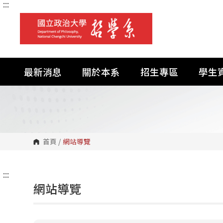
:::
跳
到
主
要
內
容
區
塊
最新消息
關於本系
招生專區
學生
首頁
/
網站導覽
:::
網站導覽