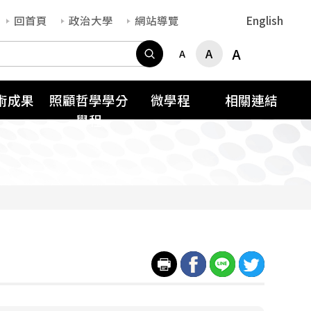
回首頁
政治大學
網站導覽
English
搜尋
A
A
A
術成果
照顧哲學學分
微學程
相關連結
學程