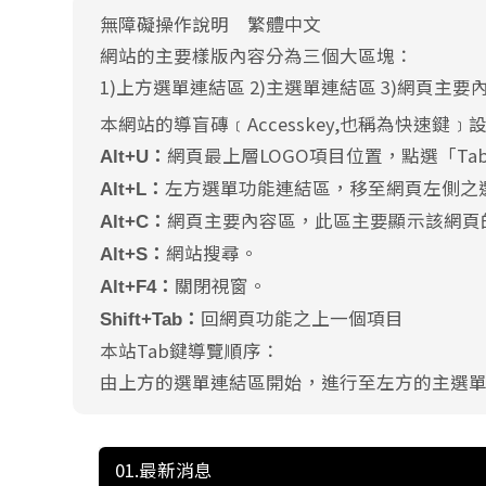
無障礙操作說明 繁體中文
網站的主要樣版內容分為三個大區塊：
1)上方選單連結區 2)主選單連結區 3)網頁主要
本網站的導盲磚﹝Accesskey,也稱為快速鍵﹞
網頁最上層LOGO項目位置，點選「T
Alt+U：
左方選單功能連結區，移至網頁左側之
Alt+L：
網頁主要內容區，此區主要顯示該網頁
Alt+C：
網站搜尋。
Alt+S：
關閉視窗。
Alt+F4：
回網頁功能之上一個項目
Shift+Tab：
本站Tab鍵導覽順序：
由上方的選單連結區開始，進行至左方的主選
01.最新消息