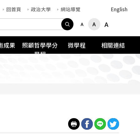
回首頁
政治大學
網站導覽
English
搜尋
A
A
A
術成果
照顧哲學學分
微學程
相關連結
學程