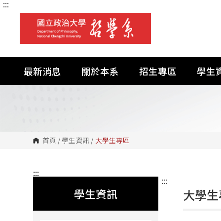
:::
跳
到
主
要
內
容
區
塊
最新消息
關於本系
招生專區
學生
首頁
/
學生資訊
/
大學生專區
:::
:::
學生資訊
大學生