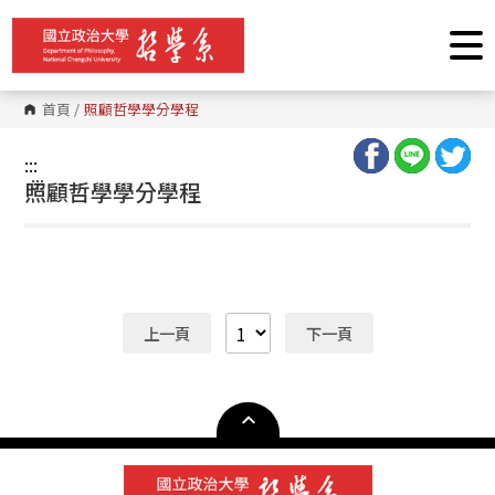
跳
到
主
要
內
容
首頁
/
照顧哲學學分學程
區
塊
:::
:::
照顧哲學學分學程
上一頁
下一頁