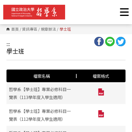
跳
到
主
要
內
容
首頁
/
資訊專區
/
規章辦法
/
學士班
區
塊
:::
:::
學士班
檔案名稱
檔案格式
哲學系【學士班】專業必修科目一
覽表（113學年度入學生適用）
哲學系【學士班】專業必修科目一
覽表（112學年度入學生適用）