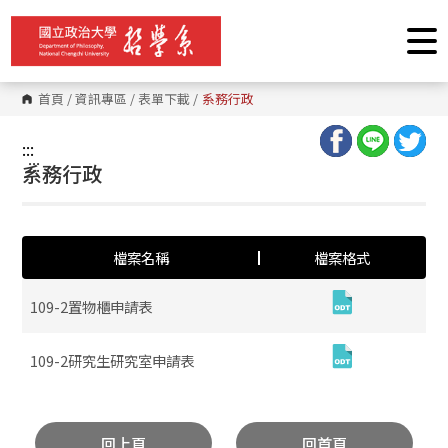
跳
到
主
要
內
容
首頁
/
資訊專區
/
表單下載
/
系務行政
區
塊
:::
:::
系務行政
檔案名稱
檔案格式
109-2置物櫃申請表
109-2研究生研究室申請表
回上頁
回首頁