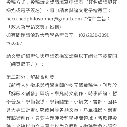
投稿方式：投稿論文獎請填寫申請表（簽名處請親簽
掃描或電子簽名），將申請表與論文電子檔寄至：
nccu.neophilosopher@gmail.com (*信件主旨：
「政大哲學論文獎」投稿)
如有問題請洽政大哲學系辦公室：(02)2939-3091
#62362
論文獎詳細辦法與申請表檔案請至以下網址下載查閱
（網頁最下方）：
第二部分：解蔽＆創發
《新哲人》徵求與哲學有關的多元體裁稿件，刊登於
「解蔽＆創發」區塊。舉凡詩文創作、時事評論、哲
學普及、學術報導、學術隨筆、小論文、書評、國科
會大專生計畫研究成果等各類文章，乃至攝影、繪畫
等藝術創作，只要主題涉及哲學相關領域，皆歡迎投
稿。文稿以中文三萬字以內為原則。徵稿對象為研究