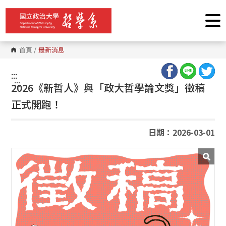
跳
到
主
要
內
容
首頁
/
最新消息
區
塊
:::
:::
2026《新哲人》與「政大哲學論文獎」徵稿
正式開跑！
日期：2026-03-01