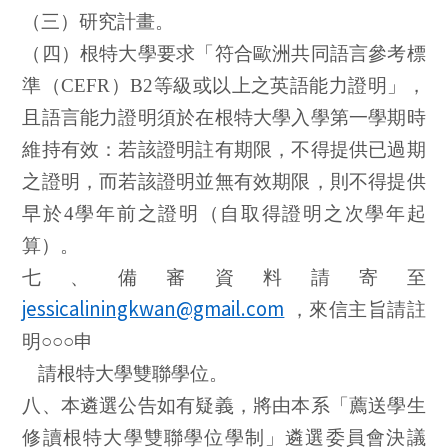
（三）研究計畫。
（四）根特大學要求「符合歐洲共同語言參考標
準（
CEFR
）
B2
等級或以上之英語能力證明」，
且語言能力證明須於在根特大學入學第一學期時
維持有效：若該證明註有期限，不得提供已過期
之證明，而若該證明並無有效期限，則不得提供
早於
4
學年前之證明（自取得證明之次學年起
算）。
七、備審資料請寄至
jessicaliningkwan@gmail.com
，來信主旨請註
明○○○申
請根特大學雙聯學位。
八、本遴選公告如有疑義，將由本系「薦送學生
修讀根特大學雙聯學位學制」遴選委員會決議