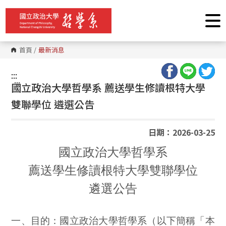
跳
到
主
要
內
容
首頁
/
最新消息
區
塊
:::
:::
國立政治大學哲學系 薦送學生修讀根特大學
雙聯學位 遴選公告
日期：2026-03-25
國立政治大學哲學系
薦送學生修讀根特大學雙聯學位
遴選公告
一、目的：國立政治大學哲學系（以下簡稱「本