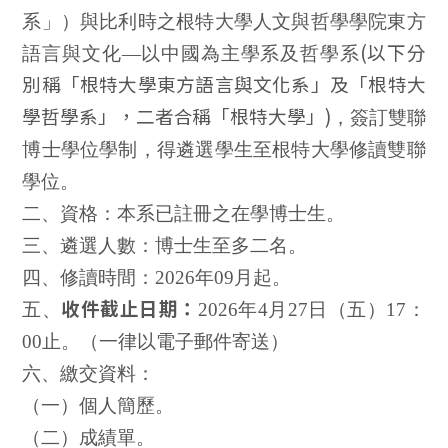
系」）與比利時之根特大學人文與哲學學院東方
(
以下分
語言與文化—以中國為主學系及哲學系
別稱「根特大學東方語言與文化系」及「根特大
學哲學系」，二者合稱「根特大學」
)
，簽訂雙聯
博士學位學制，得遴選學生至根特大學修讀雙聯
學位。
二、資格：本系已註冊之在學博士生。
三、遴選人數：博士生至多二名。
四、修讀時間：
2026
年
09
月起。
五、
收件截止日期：
2026
年
4
月27日（五）
17
：
00
止
。（一律以電子郵件寄送）
六、繳交資料：
（一）個人簡歷。
（二）成績單。