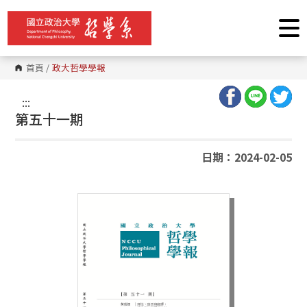
跳
到
主
要
內
容
首頁
/
政大哲學學報
區
塊
:::
第五十一期
日期：2024-02-05