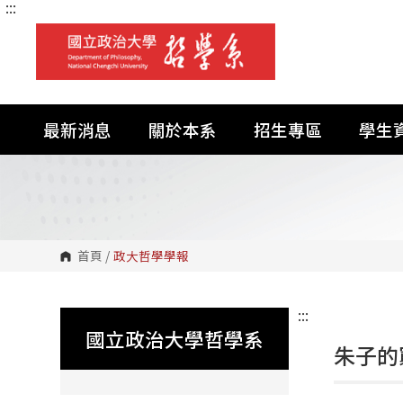
:::
跳
到
主
要
內
容
區
塊
最新消息
關於本系
招生專區
學生
首頁
/
政大哲學學報
:::
國立政治大學哲學系
朱子的