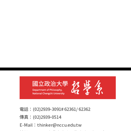
電話：(02)2939-3091# 62361/ 62362
傳真：(02)2939-0514
E-Mail：thinker@nccu.edu.tw