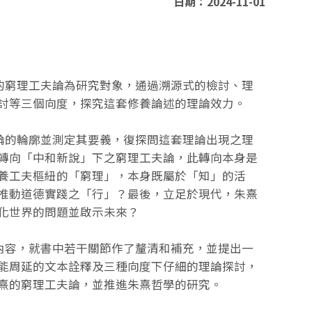
日期：2024-11-01
窮理工夫論為研究對象，通過溯源式的檢討、理
討等三個向度，探究這套修養論述的理論效力。
的輪廓並測定其要義，復探問這套理論出現之理
轉向「中和新說」下之窮理工夫論，此轉向本身是
養工夫樞紐的「窮理」，本身既屬於「知」的活
推動道德實踐之「行」？最後，立足於現代，朱熹
化世界的問題並啟示未來？
容，就書中若干關節作了釐清和補充，並提出一
能周延的文本詮釋及三種向度下仔細的理論探討，
熹的窮理工夫論，並推進朱熹哲學的研究。