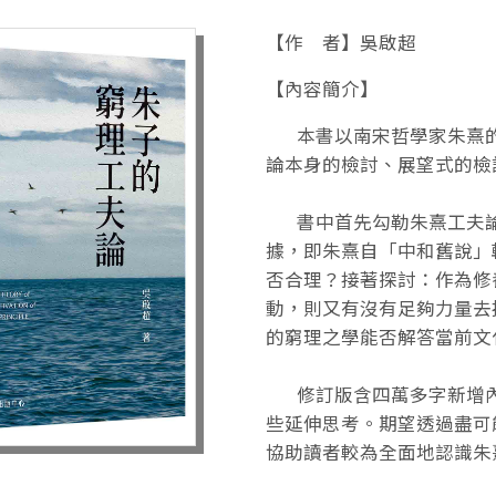
【作 者】吳啟超
【內容簡介】
本書以南宋哲學家朱熹的
論本身的檢討、展望式的檢
書中首先勾勒朱熹工夫論
據，即朱熹自「中和舊說」
否合理？接著探討：作為修
動，則又有沒有足夠力量去
的窮理之學能否解答當前文
修訂版含四萬多字新增內
些延伸思考。期望透過盡可
協助讀者較為全面地認識朱