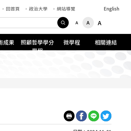
回首頁
政治大學
網站導覽
English
搜尋
A
A
A
術成果
照顧哲學學分
微學程
相關連結
學程