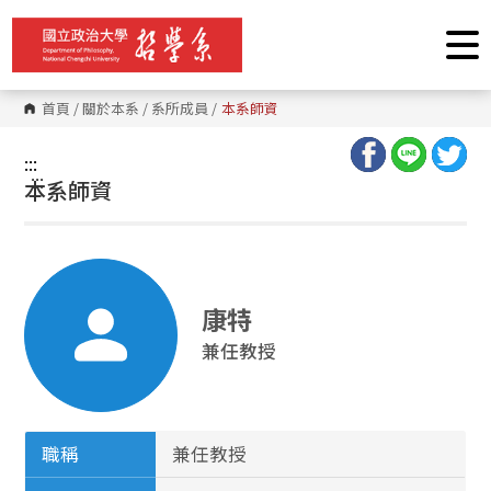
跳
到
主
要
內
容
首頁
/
關於本系
/
系所成員
/
本系師資
區
塊
:::
:::
本系師資
康特
兼任教授
職稱
兼任教授