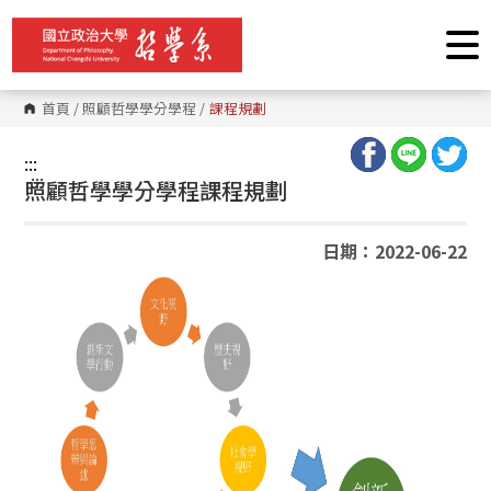
跳
到
主
要
內
容
首頁
/
照顧哲學學分學程
/
課程規劃
區
塊
:::
:::
照顧哲學學分學程課程規劃
日期：2022-06-22