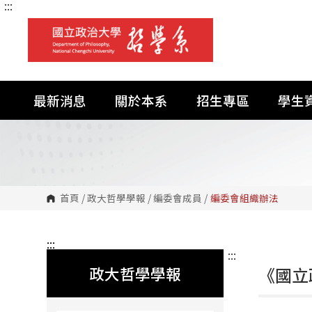
:::
跳
到
主
要
內
容
區
塊
最新消息
關於本系
招生專區
學生
首頁
/
政大哲學學報
/
編委會成員
/
編委會組織辦法
:::
:::
政大哲學學報
《國立