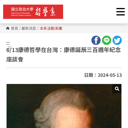
跳
到
主
要
內
容
首頁
/
最新消息
/
本系活動演講
區
塊
:::
:::
6/13康德哲學在台灣：康德誕辰三百週年紀念
座談會
日期：2024-05-13