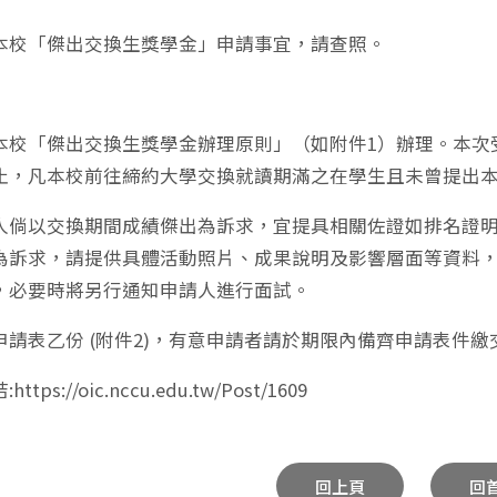
本校「傑出交換生獎學金」申請事宜，請查照。
據本校「傑出交換生獎學金辦理原則」（如附件1）辦理。本次受
止，凡本校前往締約大學交換就讀期滿之在學生且未曾提出
人倘以交換期間成績傑出為訴求，宜提具相關佐證如排名證
為訴求，請提供具體活動照片、成果說明及影響層面等資料
，必要時將另行通知申請人進行面試。
申請表乙份 (附件2)，有意申請者請於期限內備齊申請表件
tps://oic.nccu.edu.tw/Post/1609
回上頁
回