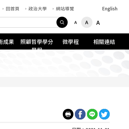
回首頁
政治大學
網站導覽
English
搜尋
A
A
A
術成果
照顧哲學學分
微學程
相關連結
學程