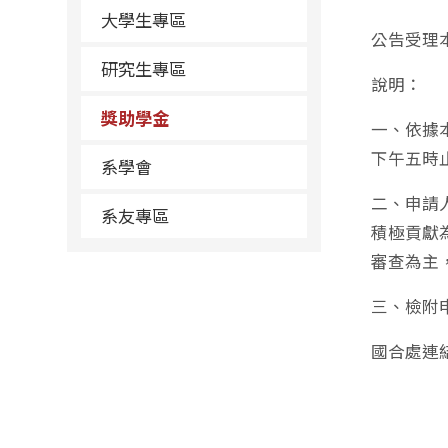
大學生專區
公告受理
研究生專區
說明：
獎助學金
​一、依
下午五時
系學會
二、申請
系友專區
積極貢獻
審查為主
三、檢附
國合處連結:ht