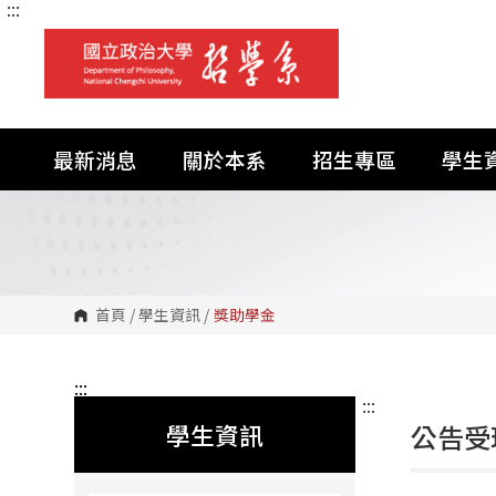
:::
跳
到
主
要
內
容
區
塊
最新消息
關於本系
招生專區
學生
首頁
/
學生資訊
/
獎助學金
:::
:::
學生資訊
公告受