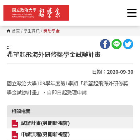
跳
到
主
要
內
容
首頁
/
學生資訊
/
獎助學金
區
塊
:::
:::
希望起飛海外研修奬學金試辦計畫
日期：2020-09-30
國立政治大學109學年度第1學期「希望起飛海外研修奬
學金試辦計畫」，自即日起受理申請
相關檔案
試辦計畫(另開新視窗)
申請流程(另開新視窗)