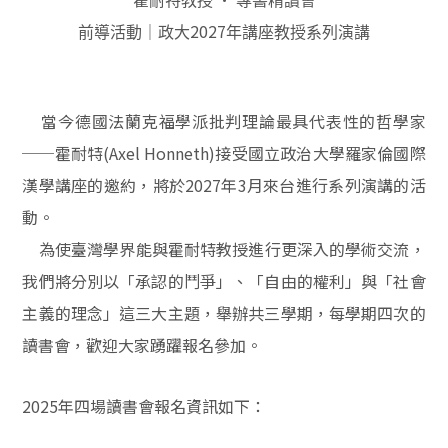
霍耐特教授
專書精讀會
2027
前導活動｜政大
年講座教授系列演講
當今德國法蘭克福學派批判理論最具代表性的哲學家
──
霍耐特
(Axel Honneth)
接受國立政治大學羅家倫國際
漢學講座的邀約，將於
2027
年
3
月來台進行系列演講的活
動。
為使臺灣學界能與霍耐特教授進行更深入的學術交流，
我們將分別以「承認的鬥爭」、「自由的權利」與「社會
主義的理念」這三大主題，舉辦共三學期，每學期四次的
讀書會，歡迎大家踴躍報名參加。
2025
年四場讀書會報名資訊如下：