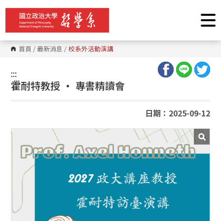
跳
到
主
要
內
容
首頁
/
最新消息
/
校系外活動演講
區
塊
:::
:::
霍耐特教授 · 專書精讀會
日期：2025-09-12