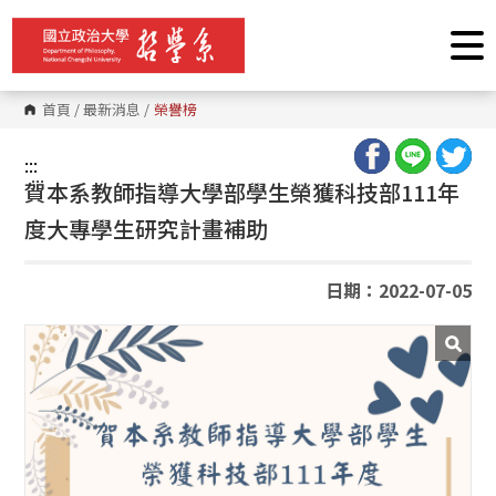
跳
到
主
要
內
容
首頁
/
最新消息
/
榮譽榜
區
塊
:::
:::
賀本系教師指導大學部學生榮獲科技部111年
度大專學生研究計畫補助
日期：2022-07-05