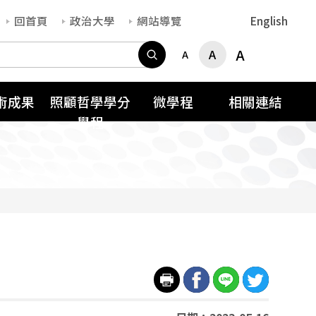
回首頁
政治大學
網站導覽
English
搜尋
A
A
A
術成果
照顧哲學學分
微學程
相關連結
學程