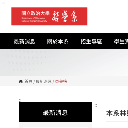
:::
跳
到
主
要
內
容
區
塊
最新消息
關於本系
招生專區
學生
首頁
/
最新消息
/
榮譽榜
:::
:::
最新消息
本系林