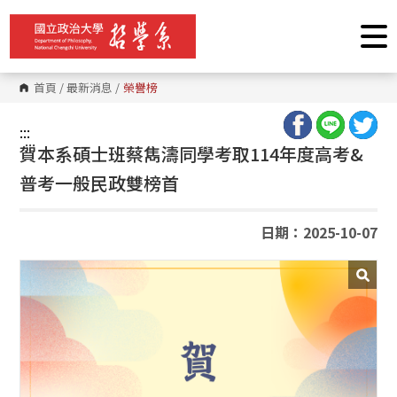
跳
到
主
要
內
容
首頁
/
最新消息
/
榮譽榜
區
塊
:::
:::
賀本系碩士班蔡雋濤同學考取114年度高考&
普考一般民政雙榜首
日期：2025-10-07