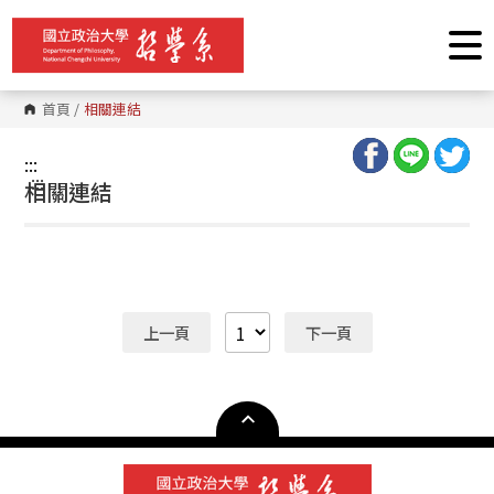
跳
到
主
要
內
容
首頁
/
相關連結
區
塊
:::
:::
相關連結
上一頁
下一頁