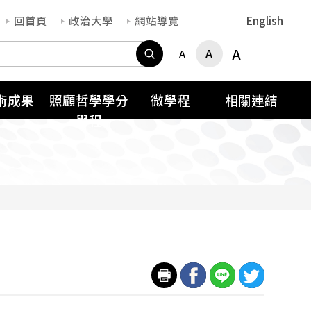
回首頁
政治大學
網站導覽
English
搜尋
A
A
A
術成果
照顧哲學學分
微學程
相關連結
學程