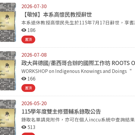
2026-07-30
【敬悼】本系高懷民教授辭世
本系退休教授高懷民先生於115年7月17日辭世，享耆
台北市懷愛館景行樓四樓至愛四廳舉行告別式公祭。 高懷民老師是二十世紀華文世界首位系統性撰寫
186
《易》學史的學者，並長年致力於《易》學、形上學
置頂
學嚴謹，關懷學生，在學術領域及教學崗位上貢獻良
系師生咸感哀悼。 國立政治大學哲學系全體師生
2026-07-08
敬悼 2026
政大與德國/墨西哥合辦的國際工作坊 ROOTS OF CAR
WORKSHOP on Indigenous Knowings and Doings“
166
置頂
2026-05-20
115學年度雙主修暨輔系錄取公告
錄取名單請見附件，亦可在個人inccu系統中查詢結
513