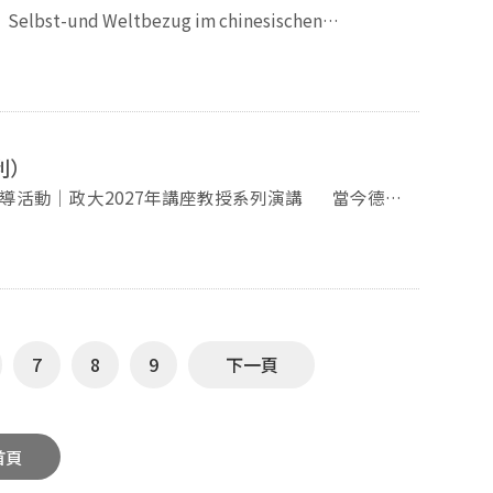
月25日（三）14:00 地點｜國立政治大學 中正圖書館 陳芳明
作品，投
書房 報名連結如下：https://forms.gle/xr61Pqp2V9omVpE58 敬請踴躍參與~
稿方
電子簽名），將申請表與論文電子檔寄至：
信件主旨：「政大哲學論文獎」投稿) 如有問題請洽政大哲學系辦公
利）
體裁稿件，刊登於「解蔽＆創發」區塊。舉凡詩文創
論文、書評、國科會大專生計畫研究成果等各類文章，
el Honneth)接受國立政治大學羅家倫國際漢學講
領域，皆歡迎投稿。文稿以中文三萬字以內為原則。徵
與「社會主義的理念」這三大主題，舉辦共三學期，每
 請大家踴躍投稿！ 《新哲人》編委會感謝大家的支持！
7
8
9
下一頁
首頁