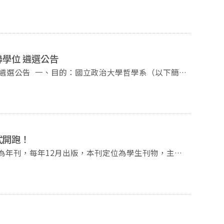
20分鐘為本系內審小組面試提問，請系教評會委員儘量出
事項」第3點各款情事者，本校不得雇用；進用後如有
參與。
契約。 本職缺經書面審閱後，合格
學位 遴選公告
語言與文化—以中國為主學系及哲學系(以下分別稱
」，二者合稱「根特大學」)，簽訂雙聯博士學位學
或以上之英語能力證明」，且語言能力證明須於在根特大
式開跑！
得提供已過期之證明，而若該證明並無有效期限，則不
，為年刊，每年12月出版，本刊定位為學生刊物，主要
料請寄至
刊之主要目的為訓練學生之學術能力，並維繫國內外哲
選公告如有疑
哲學論文獎得獎作品；（二）解蔽＆創發：本區徵求與
 九、如因疫情影響，可能暫停
論文獎。凡國內公、私立大學研究所學生均可參加（不
皆可投稿。中英文不拘，論文題目自定，每篇論文中文
字；英文稿以七千字為原則，不得少於三千字，多於一