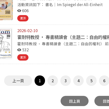
萬字。 投稿論文將由本系《新哲人》學術編輯委員會進行內部初審後，送交外部專家學者進行雙匿名外部
活動資訊如下： 書名｜Im Spiegel der All-Einheit Selbst-und Weltbezug im chinesischen
評審，並由編委會決議結果。 獎額：第一名獎金新台幣壹萬貳仟元。第二名獎金新台幣壹萬元。第三名獎
Mittelalter 作者｜馬愷之 教授 日期｜2026年3
606
金新台幣捌仟元。佳作若干名，各頒獎金新台幣貳仟元。 ＊本系得在《新哲人》刊物上刊登獲獎
稿者須同意自己的作品得獎後刊登於《新哲人》刊物。 本次徵稿期間：2026/03/01 至 2026/06/30 投
置頂
式：投稿論文獎請填寫申請表（簽名處請親簽掃描或
nccu.neophilosopher@gmail.com (*
2026-02-10
室：(02)2939-3091 #62362 論文獎詳細辦法與申請表檔案請至以下網址下載查閱（網頁最下方）： 第二部
霍耐特教授 · 專書精讀會（主題二：自由的權
分：解蔽＆創發 《新哲人》徵求與哲學有關的多元
霍耐特教授 · 專書精讀會（主題二：自由的權利） 前導活動｜政大2027年講座教授系列演講 當今德國
作、時事評論、哲學普及、學術報導、學術隨筆、小
法蘭克福學派批判理論最具代表性的哲學家——霍耐特(Ax
532
乃至攝影、繪畫等藝術創作，只要主題涉及哲學相關
座的邀約，將於2027年來台進行系列演講的活動。 為使臺灣學界能與霍耐特教授進行更深入的學術交
稿對象為研究生與大學生（不限於哲學系所）。 此類稿件將由研究生社群組成之編輯委員會進行審查，來
置頂
流，我們將分別以「承認的鬥爭」、「自由的權利」
稿由學生編委會討論是否採用。 投稿方式：來稿電子檔請寄至：nccu.neophilosopher@gmail.com (*信件
學期四次的讀書會，歡迎大家踴躍報名參加。 2026年上半年四場讀書會報名資訊如下： 主題二：自由的
主旨：《新哲人》投稿)
權利 導讀者：輔仁大學哲學系 周明泉教授 主辦單位：國立政治大學羅家倫國際漢學講座辦公室 線上報名：
https://sinology.nccu.edu.tw/bookclub/ 第五場：Hegel 的治療性正義理論 03/13（五），14:30-16:30，
上一頁
1
2
3
4
5
6
政大達賢圖書館七樓多功能室A、B 第六場：Honneth 的三種自由概念形式 04/17（五），14:30-16:30，
政大達賢圖書館七樓羅家倫講堂 第七場：自由的真實性：社會自由(I) 05/08（五），14:30-16:30， 政大達
賢圖書館七樓羅家倫講堂 第八場：自由的真實性：社會自由(II) 06/12（五），14:30-16:30，政大達賢圖
書館七樓羅家倫講堂
回上頁
回