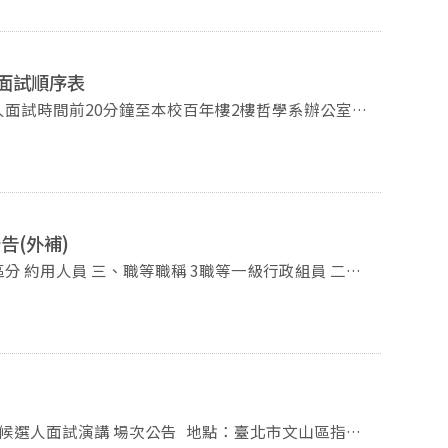
面試順序表
人面試時間前20分鐘至本校百年樓2樓哲學系辦公室報
約需10～15分鐘，建議保留充足通勤時間，避免遲
393091#62361
告(外補)
研究所招
系辦公室（臺
料（如外語能力