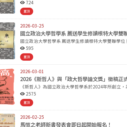
路二段64號 國立政治大學百年樓文學院多功能教室（330106室） 時 間 2026年04月8日（週三）12：00-
724
難受理。 應徵資料請一律合併成一個PDF檔（10M以內），e-mail至 hhwu@nccu.edu.tw ，標題請註明
14：00 候選人 林淑芬教授 內 容 模擬教學 備註： 1、演講開放本系全體師生參與，請自由入座。 2、模擬
「應徵哲學系約用人員」。 十二、甄選方式 符合資格條件者，另行安排面試。(面試時間暫定為5/8) 備註 如
置頂
教學20分鐘，最後5-10分鐘為整體的說明，後10-
有教育部「學校辦理契約進用人員通報查詢作業注意
席，以利後續討論。 3、面試提問時段僅系上教師
上開注意事項第4點各款情事且經查證屬實者，本校得不經預告終止勞動
2026-03-25
者通知參加面試，不合者恕不退件。 面試日期、時間、地點及相關事宜，另行通知。 歡迎身心障礙人員投
國立政治大學哲學系 薦送學生修讀根特大學雙聯
件。 中 華 民 國 115 年 4 月 3O 日
國立政治大學哲學系 薦送學生修讀根特大學雙聯學位 遴選公告 一、目的：國立政治大學哲學系（以下簡稱
「本系」）與比利時之根特大學人文與哲學學院東方
595
「根特大學東方語言與文化系」及「根特大學哲學系
置頂
制，得遴選學生至根特大學修讀雙聯學位。 二、資格：本系已註冊之在學博士生。 三、遴選人數：博士生
至多二名。 四、修讀時間：2026年09月起。 五、收件截止日期：2026年4月27日（五）17：00止。（一律
2026-03-01
以電子郵件寄送） 六、繳交資料： （一）個人簡歷。 （二）成績單。 （三）研究計畫。 （四）根特大學要
求「符合歐洲共同語言參考標準（CEFR）B2等級
2026《新哲人》與「政大哲學論文獎」徵稿正
學入學第一學期時維持有效：若該證明註有期限，不
《新哲人》為國立政治大學哲學系於2024年所創立
得提供早於4學年前之證明（自取得證明之次學年起算）。 七、備審資
刊載國內外學生之學術文章與其他哲學相關體裁。本
2575
jessicaliningkwan@gmail.com ，來信主旨請註明○○○申 請根特大學雙聯學位。 八、本遴
學研究之社群。本刊將刊登兩大類稿件：（一）政大
義，將由本系「薦送學生修讀根特大學雙聯學位學制」遴選委員會決議之。
置頂
哲學有關的多元體裁稿件。 本次徵稿因而分為兩部分： 第一部分：政大哲學論文獎 國立政治大學哲學系為
或取消薦送計畫。 十、聯絡人：李助教 電話：2939-3091 ext.62362 傳真：2939-0514 E-mail：
鼓勵研究生論文寫作，提升學術專業能力，特舉辦此
jessicaliningkwan@gmail.com
2026-02-25
限於哲學系所）；凡涉及哲學相關領域之學術論文，
稿以一萬字為原則，不得少於五千字，多於一萬五千
馬愷之老師新書發表會即日起開始報名！