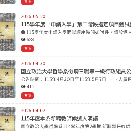
置頂
2026-05-20
115學年度「申請入學」第二階段指定項目甄試
● 115學年度申請入學面試順序時間如附件，請於個
到。 ● 由於百年樓位於山上校區，距離校門口約步行
684
到。 ● 如有其他試務問題，請洽本系吳助教，電話：02-29
置頂
2026-04-30
國立政治大學哲學系徵聘三職等一級行政組員公
公告時間：115年4月3O日至115年5月7日 一、人員區分 約用人員 三、職等職稱 3職等一級行政組員 二、
用人單位 哲學系 四、名 額 1名（得增列候補至多3名） 五、資格條件 學歷及工作資歷：大學畢業。 中、英
412
文（全民英檢中級以上）及（或）其他外語文能力尤佳。 熟電腦網路及應用軟體。 主要工作項目 
置頂
生、修業（含教務、課務)等業務。 人事相關業務。 教師評審委員會與研究生獎助學金委員會。 學術活動安
排。 協助研討會辦理等行政事項。 其他臨時交辦事項。 七、工作時間 依本校規定上班時間。 八、薪 資
2026-04-02
依本校約用人員薪資規定（自三職等下限34,536元起敘）。 九、工作地點 國立政治大學哲學
北市文山區指南路二段64號）。 十、應繳交資料 履歷表（請至本校人事室網頁/表格下載/約用人員/進用，
115年度本系新聘教師候選人演講
下載約用人員履歷表，並附二吋近照一張及最高學位證書）。 自傳乙份。 其他可供參考資
國立政治大學哲學系114學年度第2學期 新聘專任教師候選人面試演講 場次公告 地點：臺北市文山區指南
證明、作品、工作經驗證明及勞保投保明細表等）。 十一、收件截止日 115年5月7日下午5：00止，逾期歉