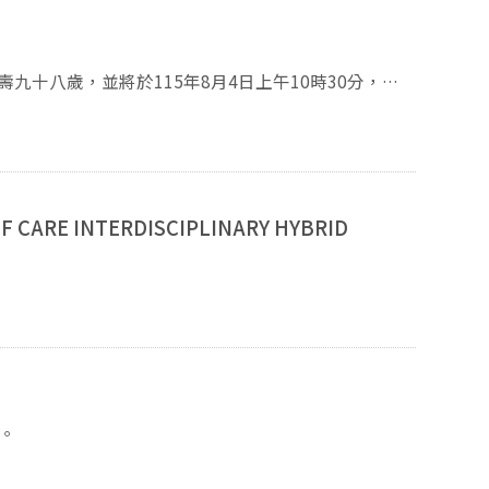
壽九十八歲，並將於115年8月4日上午10時30分，假
與希臘哲學的研究與教育。在本系任教期間，高老師治
多，深受同仁與學子敬重與愛戴。驟聞高老師辭世，本
年7月30日
E INTERDISCIPLINARY HYBRID
果。