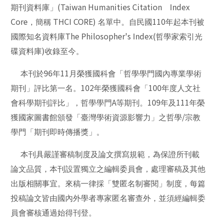
(Taiwan Humanities Citation
Index
期刊資料庫」
Core
THCI CORE)
110
，簡稱
名單中。自民國
年起本刊被
The Philosopher's Index(
國際知名資料庫
哲學家索引光
)
碟資料庫
收錄至今。
96
11
本刊於
年
月榮獲國科會「哲學學門國內專業學術
102
100
期刊」評比第一名。
年榮獲國科會「
年度人文社
A
109
111
會科學期刊評比」，哲學學門
等期刊。
年及
年榮
/
獲國家圖書館頒發「臺灣學術資源影響力」之哲學
宗教
學門「期刊即時傳播獎」。
本刊具嚴謹審稿制度及論文撰寫規範，為保證所刊載
論文品質，本刊設置獨立之編輯委員會，處理審稿及其他
出版相關事宜。來稿一律採「雙匿名制審閱」制度，每篇
投稿論文皆由國內外學者專家匿名審查外，並須經編輯委
員會審核通過始得刊登。