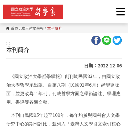
跳
到
主
要
內
容
首頁
/
政大哲學學報
/
本刊簡介
區
塊
:::
:::
本刊簡介
日期：2022-12-06
83
《國立政治大學哲學學報》創刊於民國
年，由國立政
91
6
治大學哲學系出版。自第八期（民國
年
月）起變更版
面，並更改為半年刊，刊載哲學方面之學術論述、學理應
用、書評等各類文稿。
95
109
本刊自民國
年起至
年，每年均參與國科會人文學
研究中心的期刊評比，並列入「臺灣人文學引文索引核心