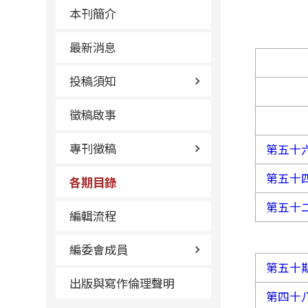
本刊簡介
最新消息
投稿須知
徵稿啟事
專刊徵稿
第五十
第五十
各期目錄
第五十
編輯流程
編委會成員
第五十
出版與寫作倫理聲明
第四十