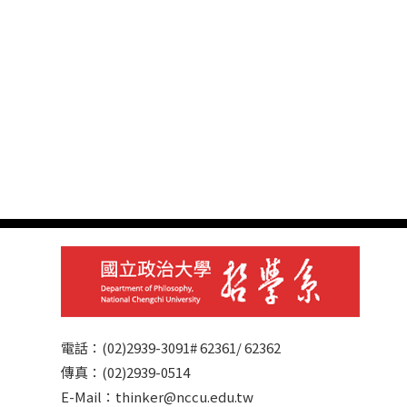
電話：(02)2939-3091# 62361/ 62362
傳真：(02)2939-0514
E-Mail：thinker@nccu.edu.tw