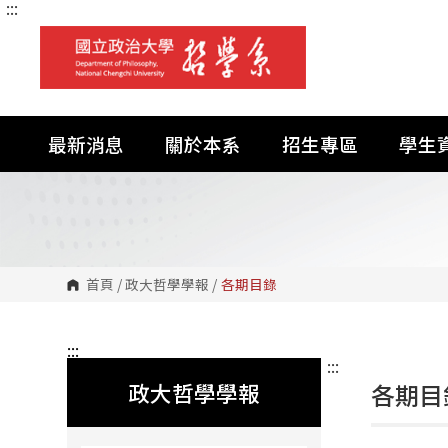
:::
跳
到
主
要
內
容
區
塊
最新消息
關於本系
招生專區
學生
首頁
/
政大哲學學報
/
各期目錄
:::
:::
政大哲學學報
各期目