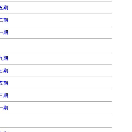
五期
三期
一期
九期
七期
五期
三期
一期