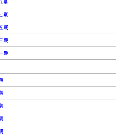
九期
七期
五期
三期
一期
期
期
期
期
期