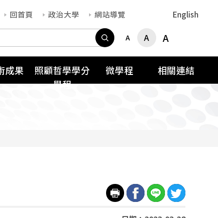
回首頁
政治大學
網站導覽
English
搜尋
A
A
A
術成果
照顧哲學學分
微學程
相關連結
學程