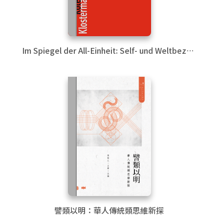
Im Spiegel der All-Einheit: Self- und Weltbezug
im chinesischen Mittelalter
譬類以明：華人傳統類思維新探