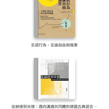
言語行為、言論自由與傷害
從赫德到米德：邁向溝通共同體的德國古典語言哲