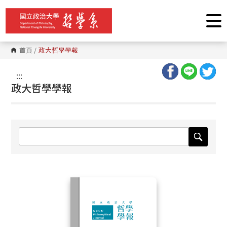
跳
到
主
要
內
容
首頁
/
政大哲學學報
區
塊
:::
政大哲學學報