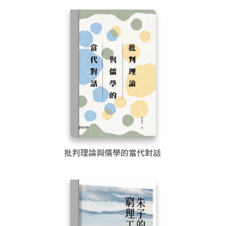
and Historical Perspectives (East Asian
Philosophy and Political Thought)
批判理論與儒學的當代對話